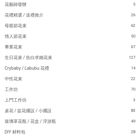
花藝師發辦
5
花禮精選 / 送禮推介
26
母親節花束
62
情人節花束
50
畢業花束
67
生日花束 / 告白求婚花束
127
Crybaby / Labubu 花禮
14
中性花束
22
工作坊
70
上門工作坊
3
桌花 / 盆花擺設 / 小擺設
83
玻璃罩花瓶 / 花盒 / 浮游瓶
49
DIY 材料包
28