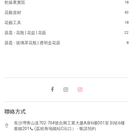
乾燥果實區
18
花藝資材
43
花藝工具
18
器皿 - 花瓶 | 花盆 | 花藍
22
器皿 - 玻璃罩花瓶 | 透明盒花器
8
聯絡方式
長沙灣青山道702-704號合興工業大廈A座6樓D01室 到咗6樓
撳鐘201📞 (荔枝角地鐵站C出口） - 敬請預約