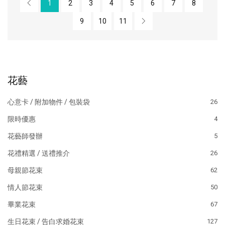
1
2
3
4
5
6
7
8
9
10
11
花藝
心意卡 / 附加物件 / 包裝袋
26
限時優惠
4
花藝師發辦
5
花禮精選 / 送禮推介
26
母親節花束
62
情人節花束
50
畢業花束
67
生日花束 / 告白求婚花束
127