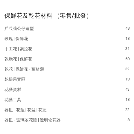
保鮮花及乾花材料 （零售/批發）
乒乓菊公仔造型
48
玫瑰 | 保鮮花
18
手工花 | 索拉花
31
乾燥花 | 保鮮花
60
乾花 | 保鮮花 - 葉材類
32
乾燥果實區
18
花藝資材
43
花藝工具
18
器皿 - 花瓶 | 花盆 | 花藍
22
器皿 - 玻璃罩花瓶 | 透明盒花器
8