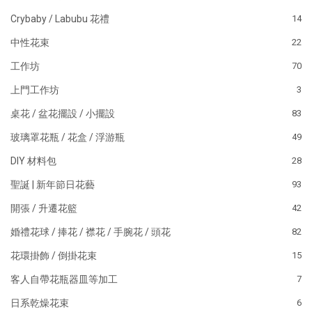
Crybaby / Labubu 花禮
14
中性花束
22
工作坊
70
上門工作坊
3
桌花 / 盆花擺設 / 小擺設
83
玻璃罩花瓶 / 花盒 / 浮游瓶
49
DIY 材料包
28
聖誕 | 新年節日花藝
93
開張 / 升遷花籃
42
婚禮花球 / 捧花 / 襟花 / 手腕花 / 頭花
82
花環掛飾 / 倒掛花束
15
客人自帶花瓶器皿等加工
7
日系乾燥花束
6