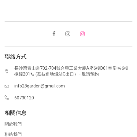
聯絡方式
長沙灣青山道702-704號合興工業大廈A座6樓D01室 到咗6樓
撳鐘201📞 (荔枝角地鐵站C出口） - 敬請預約
info28garden@gmail.com
60730120
相關信息
關於我們
聯絡我們