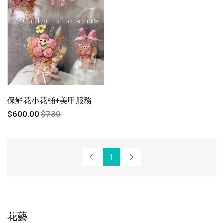
保鮮花小花桶+美甲服務
$600.00
$730
1
花藝