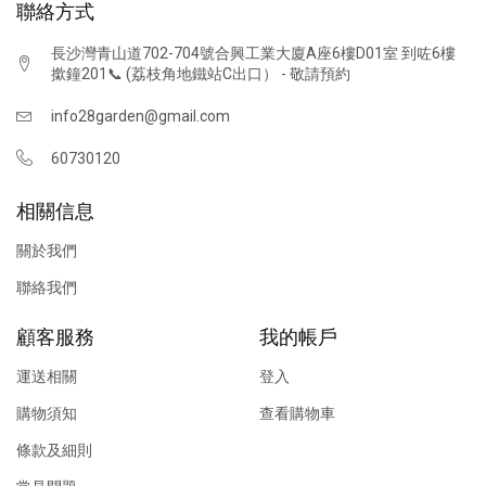
聯絡方式
長沙灣青山道702-704號合興工業大廈A座6樓D01室 到咗6樓
撳鐘201📞 (荔枝角地鐵站C出口） - 敬請預約
info28garden@gmail.com
60730120
相關信息
關於我們
聯絡我們
顧客服務
我的帳戶
運送相關
登入
購物須知
查看購物車
條款及細則