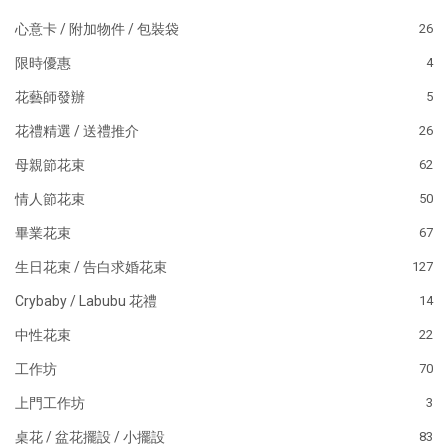
心意卡 / 附加物件 / 包裝袋
26
限時優惠
4
花藝師發辦
5
花禮精選 / 送禮推介
26
母親節花束
62
情人節花束
50
畢業花束
67
生日花束 / 告白求婚花束
127
Crybaby / Labubu 花禮
14
中性花束
22
工作坊
70
上門工作坊
3
桌花 / 盆花擺設 / 小擺設
83