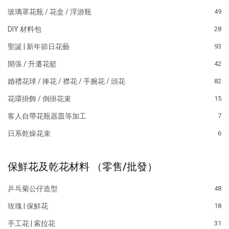
玻璃罩花瓶 / 花盒 / 浮游瓶
49
DIY 材料包
28
聖誕 | 新年節日花藝
93
開張 / 升遷花籃
42
婚禮花球 / 捧花 / 襟花 / 手腕花 / 頭花
82
花環掛飾 / 倒掛花束
15
客人自帶花瓶器皿等加工
7
日系乾燥花束
6
保鮮花及乾花材料 （零售/批發）
乒乓菊公仔造型
48
玫瑰 | 保鮮花
18
手工花 | 索拉花
31