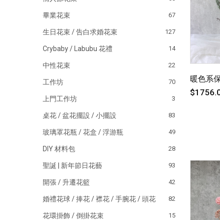
畢業花束
67
生日花束 / 告白求婚花束
127
Crybaby / Labubu 花禮
14
中性花束
22
暖色系
工作坊
70
$1756.
上門工作坊
3
桌花 / 盆花擺設 / 小擺設
83
玻璃罩花瓶 / 花盒 / 浮游瓶
49
DIY 材料包
28
聖誕 | 新年節日花藝
93
開張 / 升遷花籃
42
婚禮花球 / 捧花 / 襟花 / 手腕花 / 頭花
82
花環掛飾 / 倒掛花束
15