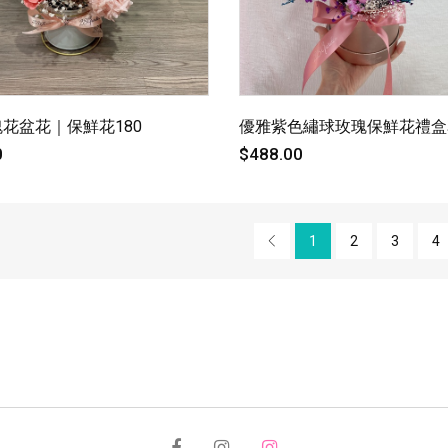
花盆花｜保鮮花180
優雅紫色繡球玫瑰保鮮花禮盒花
0
$488.00
1
2
3
4