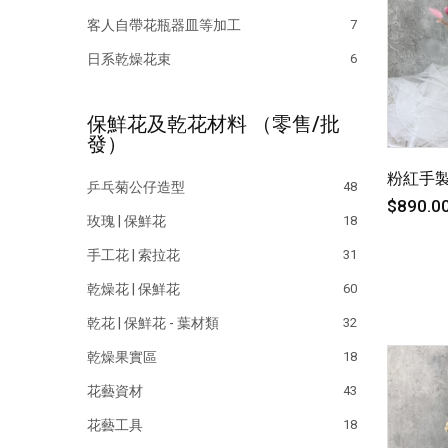
客人自帶花瓶器皿等加工
7
日系乾燥花束
6
保鮮花及乾花材料 （零售/批
發）
粉紅手製
乒乓菊公仔造型
48
$890.0
玫瑰 | 保鮮花
18
手工花 | 索拉花
31
乾燥花 | 保鮮花
60
乾花 | 保鮮花 - 葉材類
32
乾燥果實區
18
花藝資材
43
花藝工具
18