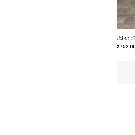
藕粉玫瑰
$752.0