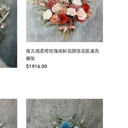
復古感柔橙玫瑰保鮮花開張花藍連高
腳架
$1916.00