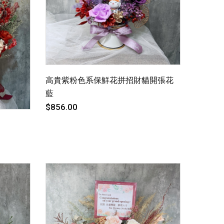
高貴紫粉色系保鮮花拼招財貓開張花
藍
$856.00