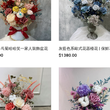
乒乓菊哈哈笑一家人裝飾盆花
灰藍色系歐式花器檯花 | 保鮮
00
$1380.00