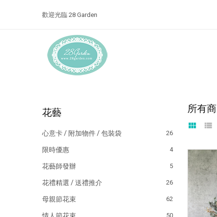
歡迎光臨 28 Garden
所有商
花藝
view_module
view_list
心意卡 / 附加物件 / 包裝袋
26
限時優惠
4
花藝師發辦
5
花禮精選 / 送禮推介
26
母親節花束
62
情人節花束
50