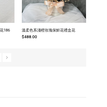
186
溫柔色系淺橙玫瑰保鮮花禮盒花
$488.00