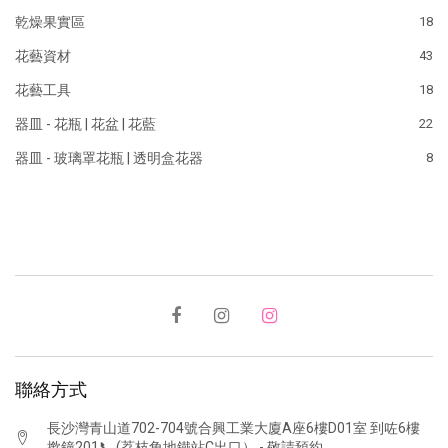
乾燥果實區
18
花藝資材
43
花藝工具
18
器皿 - 花瓶 | 花盆 | 花藍
22
器皿 - 玻璃罩花瓶 | 透明盒花器
8
聯絡方式
長沙灣青山道702-704號合興工業大廈A座6樓D01室 到咗6樓
撳鐘201📞 (荔枝角地鐵站C出口） - 敬請預約