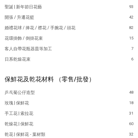
聖誕 | 新年節日花藝
93
開張 / 升遷花籃
42
婚禮花球 / 捧花 / 襟花 / 手腕花 / 頭花
82
花環掛飾 / 倒掛花束
15
客人自帶花瓶器皿等加工
7
日系乾燥花束
6
保鮮花及乾花材料 （零售/批發）
乒乓菊公仔造型
48
玫瑰 | 保鮮花
18
手工花 | 索拉花
31
乾燥花 | 保鮮花
60
乾花 | 保鮮花 - 葉材類
32