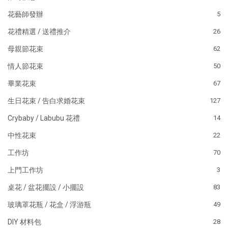
花藝師發辦
5
花禮精選 / 送禮推介
26
母親節花束
62
情人節花束
50
畢業花束
67
生日花束 / 告白求婚花束
127
Crybaby / Labubu 花禮
14
中性花束
22
工作坊
70
上門工作坊
3
桌花 / 盆花擺設 / 小擺設
83
玻璃罩花瓶 / 花盒 / 浮游瓶
49
DIY 材料包
28