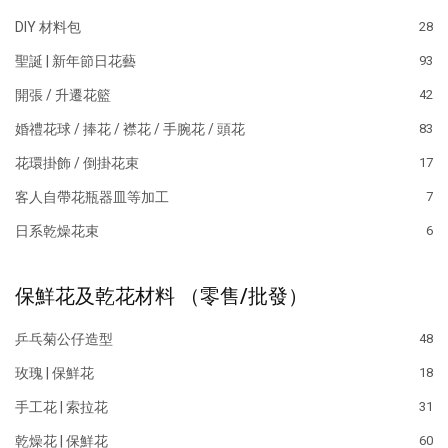
DIY 材料包
28
聖誕 | 新年節日花藝
93
開張 / 升遷花籃
42
婚禮花球 / 捧花 / 襟花 / 手腕花 / 頭花
83
花環掛飾 / 倒掛花束
17
客人自帶花瓶器皿等加工
7
日系乾燥花束
6
保鮮花及乾花材料 （零售/批發）
乒乓菊公仔造型
48
玫瑰 | 保鮮花
18
手工花 | 索拉花
31
乾燥花 | 保鮮花
60