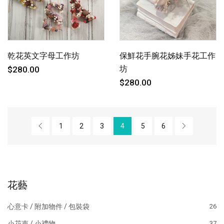
乾花英文字母工作坊
保鮮花手腕花姊妹手花工作
坊
$280.00
$280.00
1
2
3
4
5
6
花藝
心意卡 / 附加物件 / 包裝袋
26
小花束 / 小禮物
37