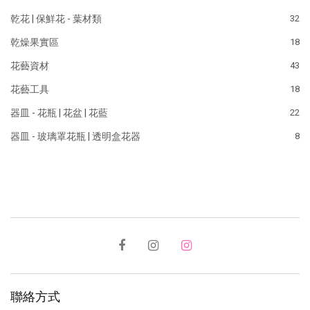
乾花 | 保鮮花 - 葉材類
32
乾燥果實區
18
花藝資材
43
花藝工具
18
器皿 - 花瓶 | 花盆 | 花藍
22
器皿 - 玻璃罩花瓶 | 透明盒花器
8
聯絡方式