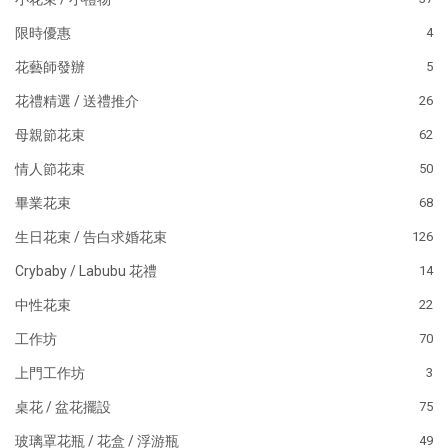
限時優惠
4
花藝師發辦
5
花禮精選 / 送禮推介
26
母親節花束
62
情人節花束
50
畢業花束
68
生日花束 / 告白求婚花束
126
Crybaby / Labubu 花禮
14
中性花束
22
工作坊
70
上門工作坊
3
桌花 / 盆花擺設
75
玻璃罩花瓶 / 花盒 / 浮游瓶
49