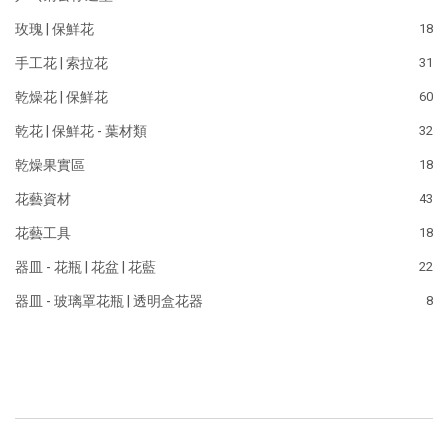
玫瑰 | 保鮮花
18
手工花 | 索拉花
31
乾燥花 | 保鮮花
60
乾花 | 保鮮花 - 葉材類
32
乾燥果實區
18
花藝資材
43
花藝工具
18
器皿 - 花瓶 | 花盆 | 花藍
22
器皿 - 玻璃罩花瓶 | 透明盒花器
8