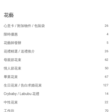
花藝
心意卡 / 附加物件 / 包裝袋
26
限時優惠
4
花藝師發辦
5
花禮精選 / 送禮推介
26
母親節花束
62
情人節花束
50
畢業花束
67
生日花束 / 告白求婚花束
127
Crybaby / Labubu 花禮
14
中性花束
22
工作坊
70