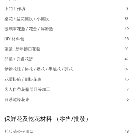
上門工作坊
3
桌花 / 盆花擺設 / 小擺設
83
玻璃罩花瓶 / 花盒 / 浮游瓶
49
DIY 材料包
28
聖誕 | 新年節日花藝
93
開張 / 升遷花籃
42
婚禮花球 / 捧花 / 襟花 / 手腕花 / 頭花
82
花環掛飾 / 倒掛花束
15
客人自帶花瓶器皿等加工
7
日系乾燥花束
6
保鮮花及乾花材料 （零售/批發）
乒乓菊公仔造型
48