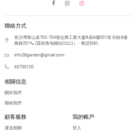
聯絡方式
長沙灣青山道702-704號合興工業大廈A座6樓D01室 到咗6樓
撳鐘201📞 (荔枝角地鐵站C出口） - 敬請預約
info28garden@gmail.com
60730120
相關信息
關於我們
聯絡我們
顧客服務
我的帳戶
運送相關
登入