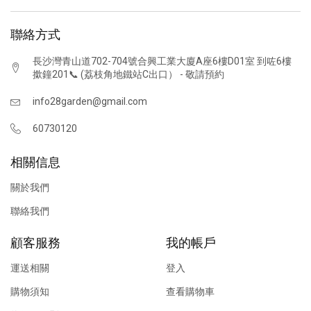
聯絡方式
長沙灣青山道702-704號合興工業大廈A座6樓D01室 到咗6樓
撳鐘201📞 (荔枝角地鐵站C出口） - 敬請預約
info28garden@gmail.com
60730120
相關信息
關於我們
聯絡我們
顧客服務
我的帳戶
運送相關
登入
購物須知
查看購物車