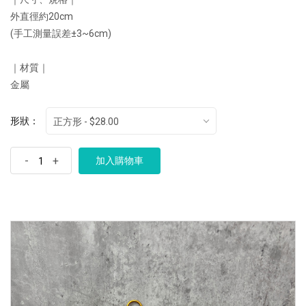
外直徑約20cm
(手工測量誤差±3~6cm)
｜材質｜
金屬
形狀：
正方形 - $28.00
-
+
加入購物車