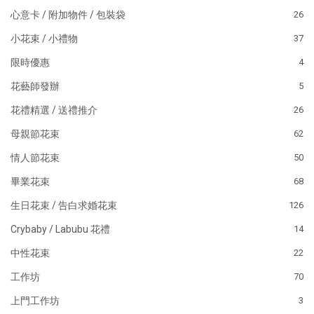
心意卡 / 附加物件 / 包裝袋
26
小花束 / 小禮物
37
限時優惠
4
花藝師發辦
5
花禮精選 / 送禮推介
26
母親節花束
62
情人節花束
50
畢業花束
68
生日花束 / 告白求婚花束
126
Crybaby / Labubu 花禮
14
中性花束
22
工作坊
70
上門工作坊
3