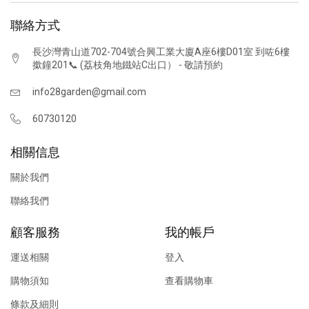
聯絡方式
長沙灣青山道702-704號合興工業大廈A座6樓D01室 到咗6樓
撳鐘201📞 (荔枝角地鐵站C出口） - 敬請預約
info28garden@gmail.com
60730120
相關信息
關於我們
聯絡我們
顧客服務
我的帳戶
運送相關
登入
購物須知
查看購物車
條款及細則