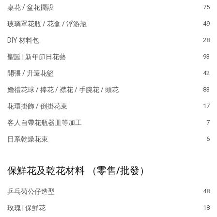
桌花 / 盆花擺設
75
玻璃罩花瓶 / 花盒 / 浮游瓶
49
DIY 材料包
28
聖誕 | 新年節日花藝
93
開張 / 升遷花籃
42
婚禮花球 / 捧花 / 襟花 / 手腕花 / 頭花
83
花環掛飾 / 倒掛花束
17
客人自帶花瓶器皿等加工
7
日系乾燥花束
6
保鮮花及乾花材料 （零售/批發）
乒乓菊公仔造型
48
玫瑰 | 保鮮花
18