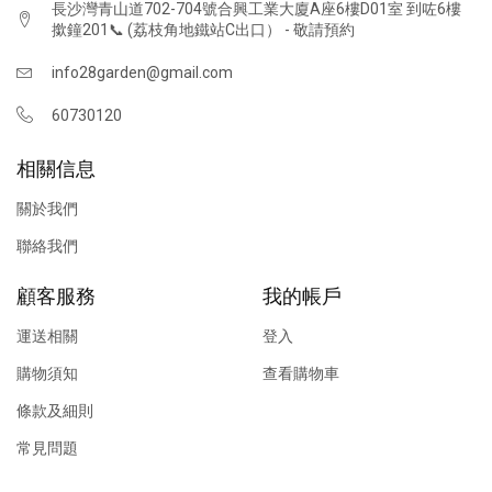
長沙灣青山道702-704號合興工業大廈A座6樓D01室 到咗6樓
撳鐘201📞 (荔枝角地鐵站C出口） - 敬請預約
info28garden@gmail.com
60730120
相關信息
關於我們
聯絡我們
顧客服務
我的帳戶
運送相關
登入
購物須知
查看購物車
條款及細則
常見問題