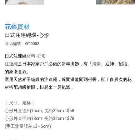
花藝資材
日式注連繩環-心形
商品編號：GT0002
日式注連繩
材料
-
心形
注連繩
是日本家家戶戶必備的新年掛飾，有「清淨、迎神、招福」
的象徵意義。
選用天然稻子編織的注連繩，近聞還能聞到稻香，
配上
多層次的花
材搭配超級搶眼，掛起來十足氣派
。
｜尺寸、規格｜
心形外直徑約15cm, 長約29cm : $68
心形外直徑約18cm: 長約32cm : $78
(手工測量誤差±3~6cm)