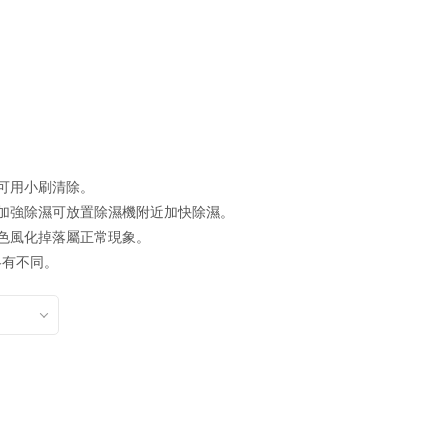
可用小刷清除。
議加強除濕可放置除濕機附近加快除濕。
褪色風化掉落屬正常現象。
略有不同。