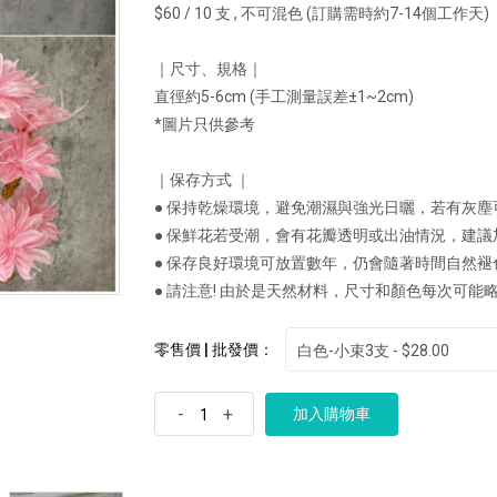
$60 / 10 支 , 不可混色 (訂購需時約7-14個工作天)
｜尺寸、規格｜
直徑約5-6cm (手工測量誤差±1~2cm)
*圖片只供參考
｜保存方式 ｜
● 保持乾燥環境，避免潮濕與強光日曬，若有灰塵
● 保鮮花若受潮，會有花瓣透明或出油情況，建
● 保存良好環境可放置數年，仍會隨著時間自然
● 請注意! 由於是天然材料，尺寸和顏色每次可能
零售價 | 批發價：
白色-小束3支 - $28.00
-
+
加入購物車