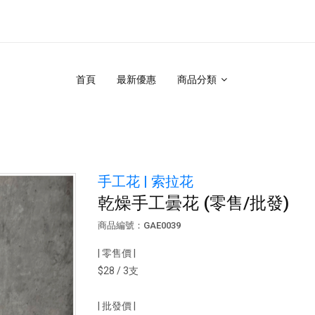
首頁
最新優惠
商品分類
手工花 | 索拉花
乾燥手工曇花 (零售/批發)
商品編號：GAE0039
| 零售價 |
$28 / 3支
| 批發價 |